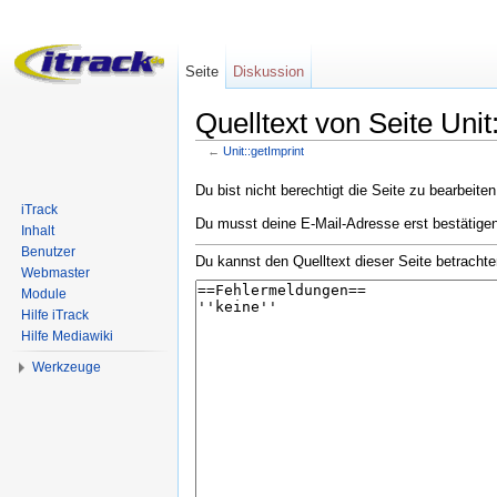
Seite
Diskussion
Quelltext von Seite Uni
←
Unit::getImprint
Wechseln zu:
Navigation
,
Suche
Du bist nicht berechtigt die Seite zu bearbeite
iTrack
Du musst deine E-Mail-Adresse erst bestätigen
Inhalt
Benutzer
Du kannst den Quelltext dieser Seite betrachte
Webmaster
Module
Hilfe iTrack
Hilfe Mediawiki
Werkzeuge