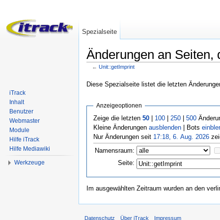
Spezialseite
Änderungen an Seiten, di
←
Unit::getImprint
Wechseln zu:
Navigation
,
Suche
Diese Spezialseite listet die letzten Änderunge
iTrack
Inhalt
Anzeigeoptionen
Benutzer
Zeige die letzten
50
|
100
|
250
|
500
Änderun
Webmaster
Kleine Änderungen
ausblenden
| Bots
einble
Module
Nur Änderungen seit
17:18, 6. Aug. 2026
zei
Hilfe iTrack
Hilfe Mediawiki
Namensraum:
Werkzeuge
Seite:
Im ausgewählten Zeitraum wurden an den verl
Datenschutz
Über iTrack
Impressum