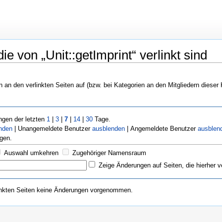
e von „Unit::getImprint“ verlinkt sind
n an den verlinkten Seiten auf (bzw. bei Kategorien an den Mitgliedern dieser 
gen der letzten
1
|
3
|
7
|
14
|
30
Tage.
nden
| Unangemeldete Benutzer
ausblenden
| Angemeldete Benutzer
ausblen
gen.
Auswahl umkehren
Zugehöriger Namensraum
Zeige Änderungen auf Seiten, die hierher v
inkten Seiten keine Änderungen vorgenommen.