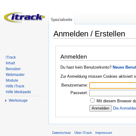
Spezialseite
Anmelden / Erstellen
Wechseln zu:
Navigation
,
Suche
Anmelden
iTrack
Inhalt
Du hast kein Benutzerkonto?
Neues Benut
Benutzer
Webmaster
Zur Anmeldung müssen Cookies aktiviert s
Module
Benutzername:
Hilfe iTrack
Hilfe Mediawiki
Passwort:
Werkzeuge
Mit diesem Browser da
Die Anmelde
Datenschutz
Über iTrack
Impressum