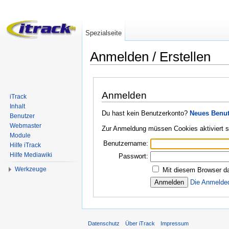
Spezialseite
Anmelden / Erstellen
Wechseln zu:
Navigation
,
Suche
Anmelden
iTrack
Inhalt
Du hast kein Benutzerkonto?
Neues Benut
Benutzer
Webmaster
Zur Anmeldung müssen Cookies aktiviert s
Module
Benutzername:
Hilfe iTrack
Hilfe Mediawiki
Passwort:
Werkzeuge
Mit diesem Browser da
Die Anmelde
Datenschutz
Über iTrack
Impressum