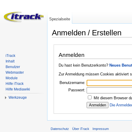
Spezialseite
Anmelden / Erstellen
Wechseln zu:
Navigation
,
Suche
Anmelden
iTrack
Inhalt
Du hast kein Benutzerkonto?
Neues Benut
Benutzer
Webmaster
Zur Anmeldung müssen Cookies aktiviert s
Module
Benutzername:
Hilfe iTrack
Hilfe Mediawiki
Passwort:
Werkzeuge
Mit diesem Browser da
Die Anmelde
Datenschutz
Über iTrack
Impressum