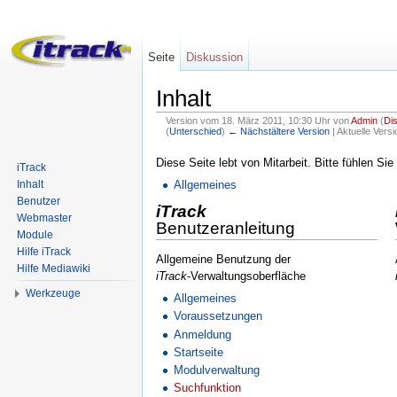
Seite
Diskussion
Inhalt
Version vom 18. März 2011, 10:30 Uhr von
Admin
(
Di
(
Unterschied
)
← Nächstältere Version
| Aktuelle Vers
Wechseln zu:
Navigation
,
Suche
Diese Seite lebt von Mitarbeit. Bitte fühlen Sie 
iTrack
Inhalt
Allgemeines
Benutzer
iTrack
Webmaster
Benutzeranleitung
Module
Hilfe iTrack
Allgemeine Benutzung der
Hilfe Mediawiki
iTrack
-Verwaltungsoberfläche
Werkzeuge
Allgemeines
Voraussetzungen
Anmeldung
Startseite
Modulverwaltung
Suchfunktion