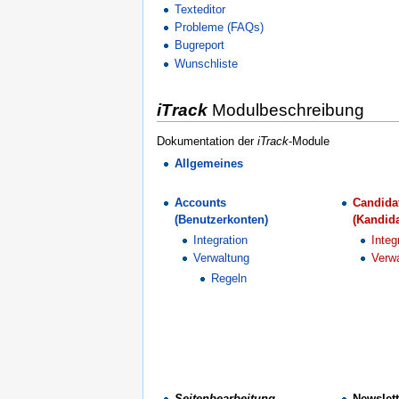
Texteditor
Probleme (FAQs)
Bugreport
Wunschliste
iTrack
Modulbeschreibung
Dokumentation der
iTrack
-Module
Allgemeines
Accounts
Candida
(Benutzerkonten)
(Kandid
Integration
Integ
Verwaltung
Verw
Regeln
Seitenbearbeitung
Newslett