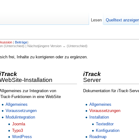
Lesen
Quelltext anzeige
skussion
|
Beiträge
)
ion (Unterschied) | Nächstjüngere Version → (Unterschied)
sich frei, Inhalte zu korrigieren oder zu ergänzen.
iTrack
iTrack
WebSite-Installation
Server
Allgemeines zur Integration von
Dokumentation für
iTrack
-Serv
iTrack
-Funktionen in eine WebSite
Allgemeines
Allgemeines
Voraussetzungen
Voraussetzungen
Modulintegration
Installation
Joomla
Texteditor
Typo3
Konfiguration
WordPress
Roadmap