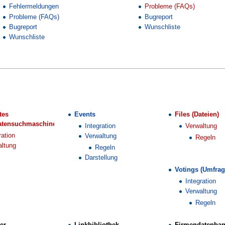
Fehlermeldungen
Probleme (FAQs)
Probleme (FAQs)
Bugreport
Bugreport
Wunschliste
Wunschliste
tes
Events
Files (Dateien)
atensuchmaschine)
Integration
Verwaltung
ration
Verwaltung
Regeln
altung
Regeln
Darstellung
Votings (Umfrag
Integration
Verwaltung
Regeln
er
Linkbibliothek
Firmendatenba